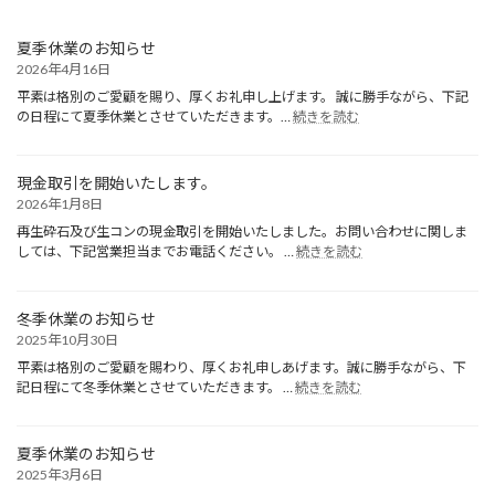
夏季休業のお知らせ
2026年4月16日
平素は格別のご愛顧を賜り、厚くお礼申し上げます。 誠に勝手ながら、下記
:
の日程にて夏季休業とさせていただきます。…
続きを読む
夏
季
休
現金取引を開始いたします。
業
2026年1月8日
の
お
再生砕石及び生コンの現金取引を開始いたしました。お問い合わせに関しま
:
知
しては、下記営業担当までお電話ください。 …
続きを読む
現
ら
金
せ
取
冬季休業のお知らせ
引
2025年10月30日
を
開
平素は格別のご愛顧を賜わり、厚くお礼申しあげます。誠に勝手ながら、下
:
始
記日程にて冬季休業とさせていただきます。 …
続きを読む
冬
い
季
た
休
し
夏季休業のお知らせ
業
ま
2025年3月6日
の
す。