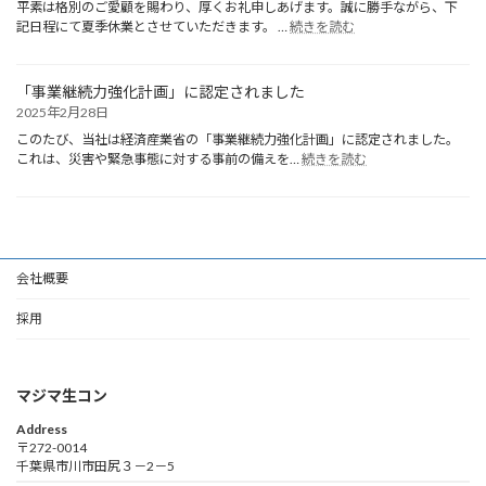
お
平素は格別のご愛顧を賜わり、厚くお礼申しあげます。誠に勝手ながら、下
:
知
記日程にて夏季休業とさせていただきます。 …
続きを読む
夏
ら
季
せ
休
「事業継続力強化計画」に認定されました
業
2025年2月28日
の
お
このたび、当社は経済産業省の「事業継続力強化計画」に認定されました。
:
知
これは、災害や緊急事態に対する事前の備えを…
続きを読む
「事
ら
業
せ
継
続
力
強
会社概要
化
計
採用
画」
に
認
定
マジマ生コン
さ
れ
Address
ま
〒272-0014
千葉県市川市田尻３－2－5
し